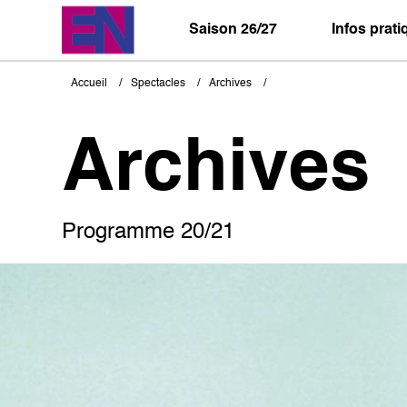
Aller
au
Saison 26/27
Infos prat
contenu
principal
Accueil
Spectacles
Archives
Fil
d'Ariane
Archives
Programme 20/21