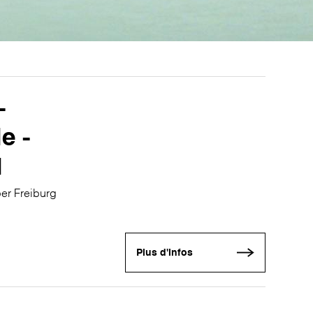
-
e -
1
er Freiburg
Plus d'infos