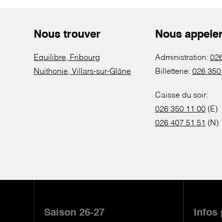
Nous trouver
Nous appele
Equilibre, Fribourg
Administration:
026
Nuithonie, Villars-sur-Glâne
Billetterie:
026 350
Caisse du soir:
026 350 11 00
(E)
026 407 51 51
(N)
Pied
de
Saison 26-27
Infos
page