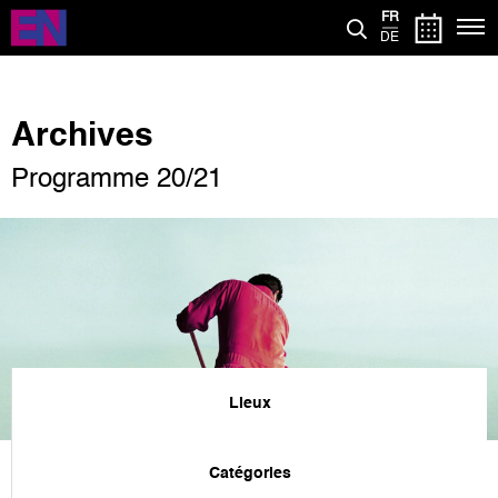
Aller
FR
au
DE
contenu
principal
Archives
Programme 20/21
Lieux
Catégories