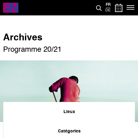
Aller
FR
au
DE
contenu
principal
Archives
Programme 20/21
Lieux
Catégories