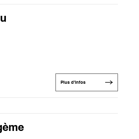
au
Plus d'infos
agème