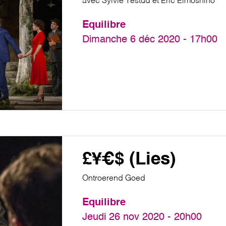
avec Sylvie Testud et Éric Elmosnino
Equilibre
Dimanche 6 déc 2020 - 17h00
£¥€$ (Lies)
Ontroerend Goed
Equilibre
Jeudi 26 nov 2020 - 20h00