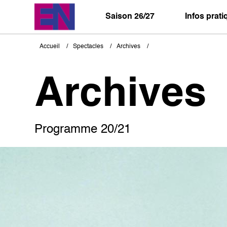
Aller
au
Saison 26/27
Infos prat
contenu
principal
Accueil
Spectacles
Archives
Fil
d'Ariane
Archives
Programme 20/21