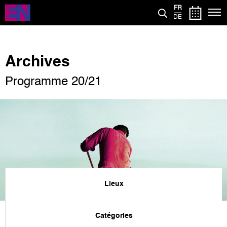
Aller
FR
au
DE
contenu
principal
Archives
Programme 20/21
Lieux
Catégories