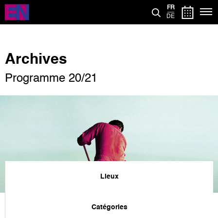
Aller
FR
au
DE
contenu
principal
Archives
Programme 20/21
Lieux
Catégories