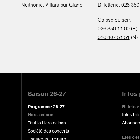
Nuithonie, Villars-sur-Glâne
Billetterie:
026 350
Caisse du soir:
026 350 11 00
(E)
026 407 51 51
(N)
Pied
de
Saison 26-27
Infos
page
Programme 26-27
Billets
Hors-saison
Infos bill
Tout le Hors-saison
Abonnem
Société des concerts
Lieux et
Theater in Freiburg