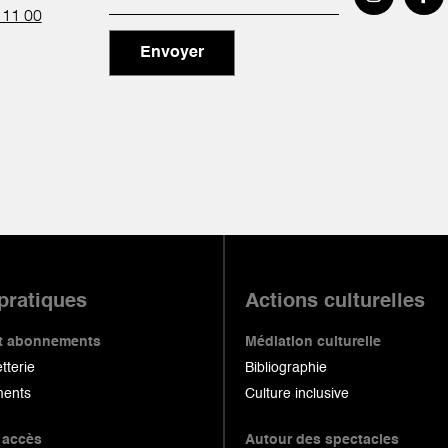
 11 00
Envoyer
 pratiques
Actions culturelles
 et abonnements
Médiation culturelle
etterie
Bibliographie
ents
Culture inclusive
 accès
Autour des spectacles