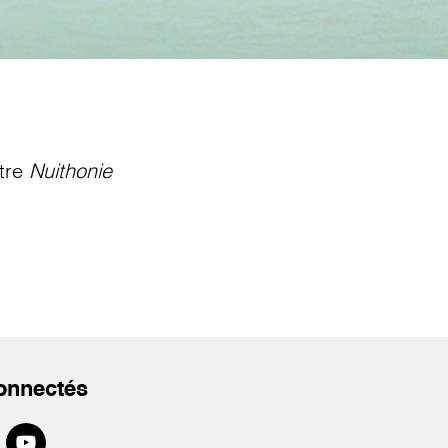
tre
Nuithonie
onnectés