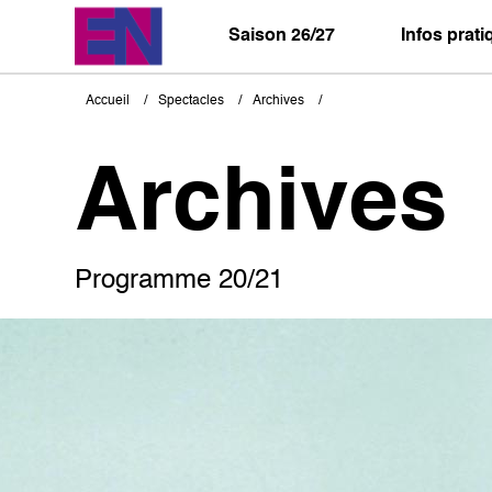
Aller
au
Saison 26/27
Infos prat
contenu
principal
Accueil
Spectacles
Archives
Fil
d'Ariane
Archives
Programme 20/21