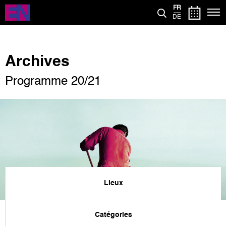
Aller
FR
au
DE
contenu
principal
Archives
Programme 20/21
Lieux
Catégories