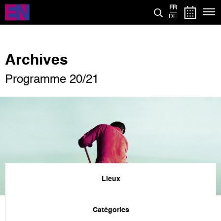
Aller
FR
au
DE
contenu
principal
Archives
Programme 20/21
Lieux
Catégories