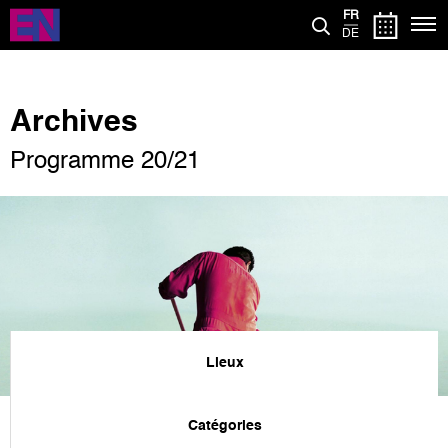
Aller
FR
au
DE
contenu
principal
Archives
Programme 20/21
Lieux
Catégories