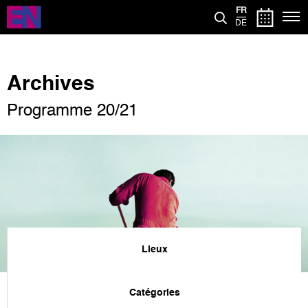
Aller
FR
au
DE
contenu
principal
Archives
Programme 20/21
Lieux
Catégories