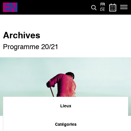
Aller
FR
au
DE
contenu
principal
Archives
Programme 20/21
Lieux
Catégories