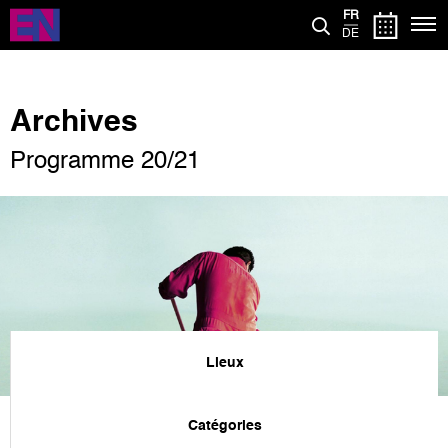
Aller
FR
au
DE
contenu
principal
Archives
Programme 20/21
Lieux
Catégories