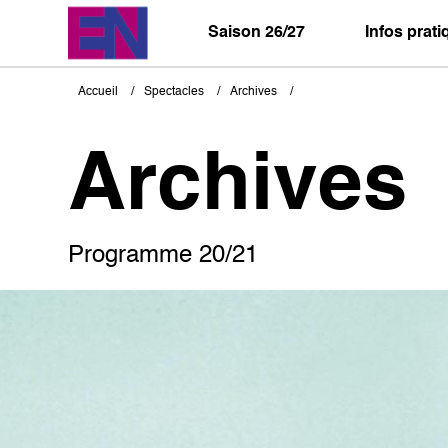
Aller
au
Saison 26/27
Infos prat
contenu
principal
Accueil
Spectacles
Archives
Fil
d'Ariane
Archives
Programme 20/21