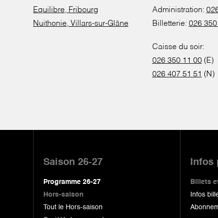
Equilibre, Fribourg
Administration:
026
Nuithonie, Villars-sur-Glâne
Billetterie:
026 350
Caisse du soir:
026 350 11 00
(E)
026 407 51 51
(N)
Pied
de
Saison 26-27
Infos
page
Programme 26-27
Billets
Hors-saison
Infos bill
Tout le Hors-saison
Abonnem