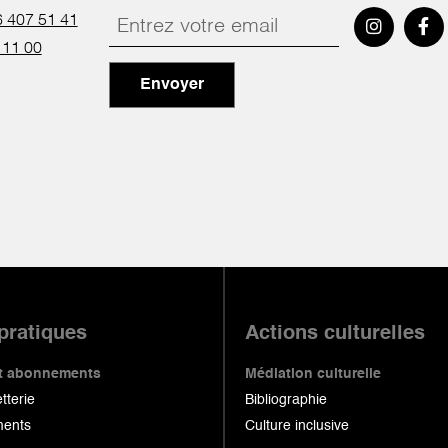
 407 51 41
 11 00
Envoyer
 pratiques
Actions culturelles
 et abonnements
Médiation culturelle
etterie
Bibliographie
ents
Culture inclusive