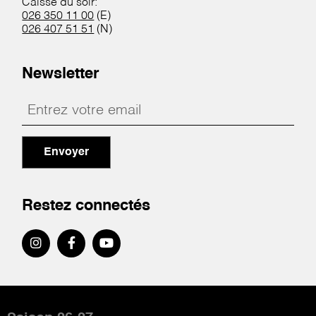
Caisse du soir:
026 350 11 00
(E)
026 407 51 51
(N)
Newsletter
Envoyer
Restez connectés
Pied