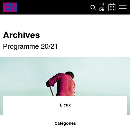
Aller
FR
au
DE
contenu
principal
Archives
Programme 20/21
Lieux
Catégories