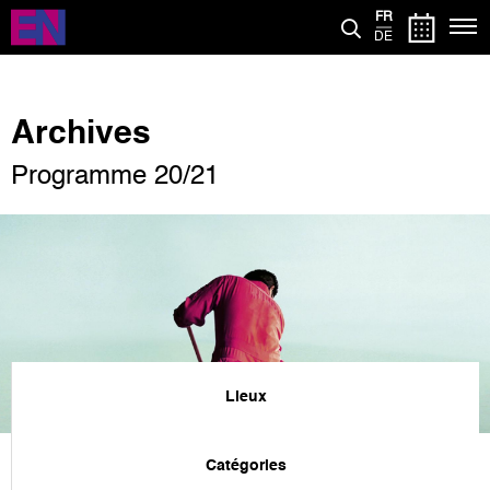
Aller
FR
au
DE
contenu
principal
Archives
Programme 20/21
Lieux
Catégories