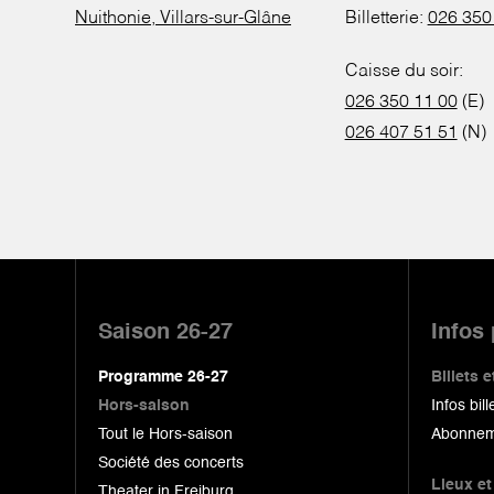
Nuithonie, Villars-sur-Glâne
Billetterie:
026 350
Caisse du soir:
026 350 11 00
(E)
026 407 51 51
(N)
Pied
de
Saison 26-27
Infos
page
Programme 26-27
Billets
Hors-saison
Infos bill
Tout le Hors-saison
Abonnem
Société des concerts
Lieux et
Theater in Freiburg