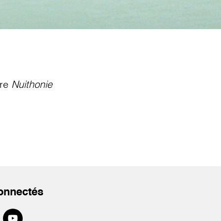
tre
Nuithonie
onnectés