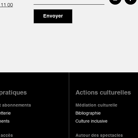
 11 00
Envoyer
 pratiques
Actions culturelles
 et abonnements
Médiation culturelle
etterie
Bibliographie
ents
Culture inclusive
 accès
Autour des spectacles