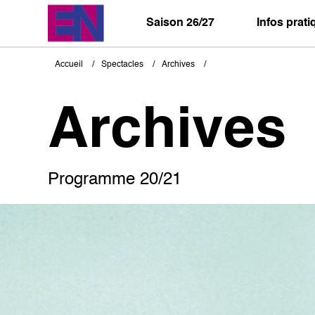
Aller
au
Saison 26/27
Infos prat
contenu
principal
Accueil
Spectacles
Archives
Fil
d'Ariane
Archives
Programme 20/21