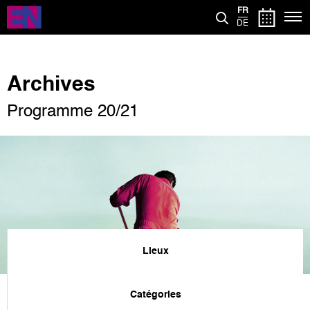
Aller
FR
au
DE
contenu
principal
Archives
Programme 20/21
Lieux
Catégories