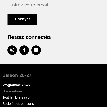
Envoyer
Restez connectés
Pied
de
Saison 26-27
page
Programme 26-27
Hors-saison
Tout le Hors-saison
Société des concerts