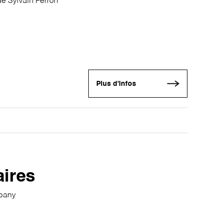
e Sylvain Ferron
Plus d'infos
aires
mpany