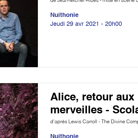
de Jean-Michel Ribes - mise en scène d
Nuithonie
Jeudi 29 avr 2021 - 20h00
Alice, retour aux
merveilles - Scol
d'après Lewis Carroll - The Divine Co
Nuithonie