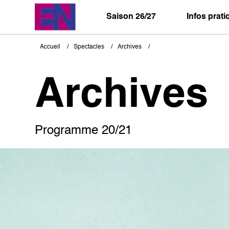
Aller
au
Saison 26/27
Infos prat
contenu
principal
Accueil
Spectacles
Archives
Fil
d'Ariane
Archives
Programme 20/21