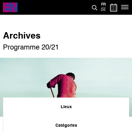
Aller
FR
au
DE
contenu
principal
Archives
Programme 20/21
Lieux
Catégories