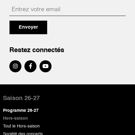
Envoyer
Restez connectés
Pied
de
Saison 26-27
page
Programme 26-27
Hors-saison
Tout le Hors-saison
Société des concerts