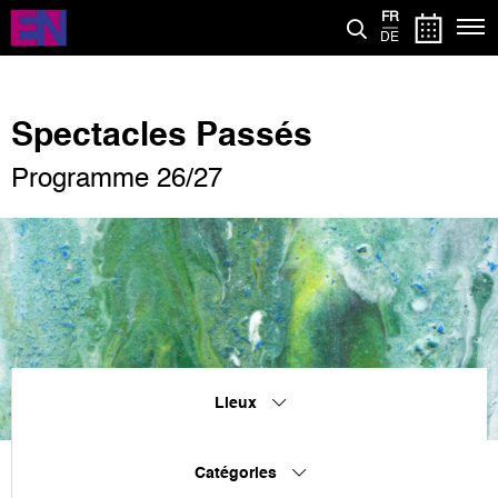
Aller
FR
au
DE
contenu
principal
Spectacles Passés
Programme 26/27
Lieux
Catégories