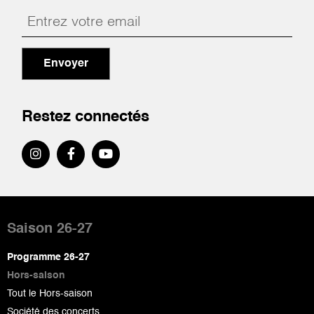
Envoyer
Restez connectés
Pied
de
Saison 26-27
page
Programme 26-27
Hors-saison
Tout le Hors-saison
Société des concerts