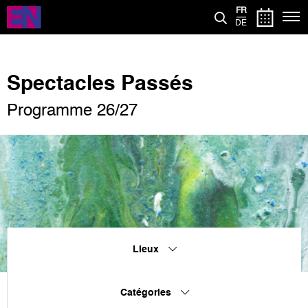
Aller
FR
au
DE
contenu
principal
Spectacles Passés
Programme 26/27
Lieux
Catégories