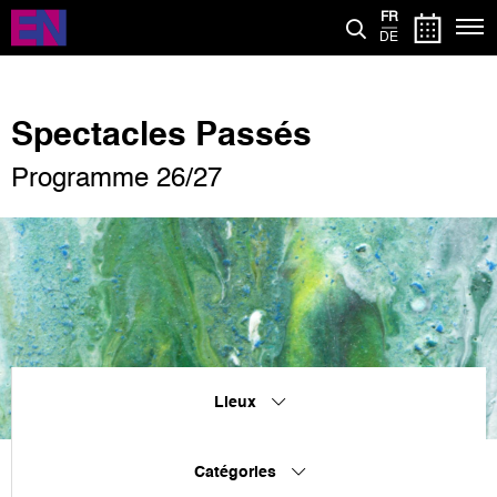
Aller
FR
au
DE
contenu
principal
Spectacles Passés
Programme 26/27
Lieux
Catégories