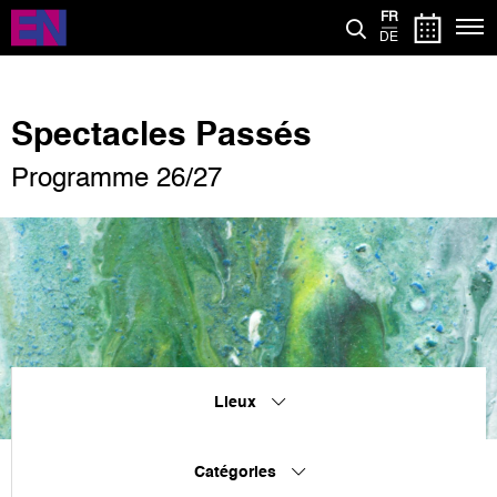
Aller
FR
au
DE
contenu
principal
Spectacles Passés
Programme 26/27
Lieux
Catégories