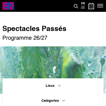
Aller
FR
au
DE
contenu
principal
Spectacles Passés
Programme 26/27
Lieux
Catégories