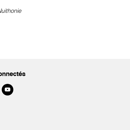
uithonie
onnectés