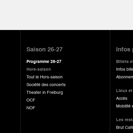
Pied
de
Saison 26-27
Infos
page
Programme 26-27
Billets
Hors-saison
Infos bill
Tout le Hors-saison
Abonnem
Société des concerts
Lieux et
Theater in Freiburg
Accès
OCF
Mobilité 
NOF
Les res
Brut Café