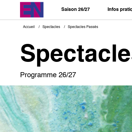
Aller
au
Saison 26/27
Infos prat
contenu
principal
Accueil
Spectacles
Spectacles Passés
Fil
d'Ariane
Spectacl
Programme 26/27