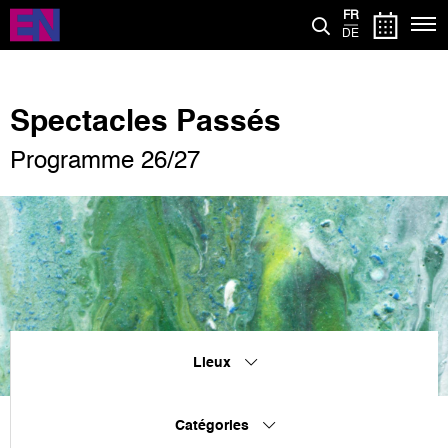
Aller
FR
au
DE
contenu
principal
Spectacles Passés
Programme 26/27
Lieux
Catégories