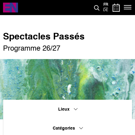
Aller
FR
au
DE
contenu
principal
Spectacles Passés
Programme 26/27
Lieux
Catégories