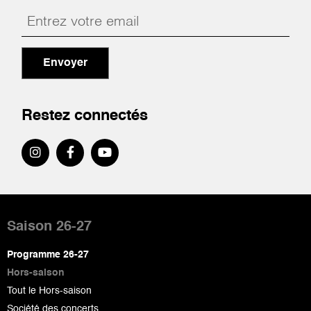
Envoyer
Restez connectés
Pied
de
Saison 26-27
page
Programme 26-27
Hors-saison
Tout le Hors-saison
Société des concerts