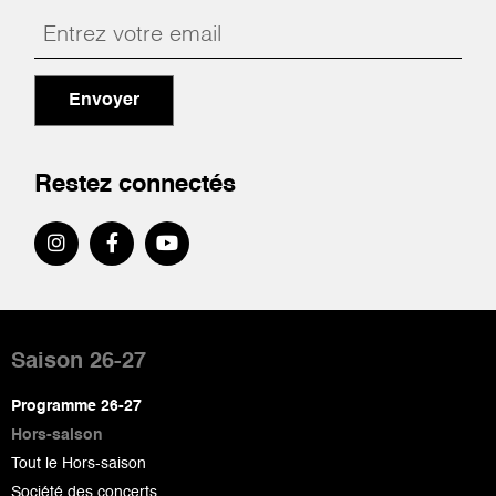
Envoyer
Restez connectés
Pied
de
Saison 26-27
page
Programme 26-27
Hors-saison
Tout le Hors-saison
Société des concerts