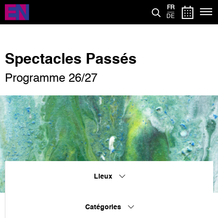
Aller
FR
au
DE
contenu
principal
Spectacles Passés
Programme 26/27
Lieux
Catégories