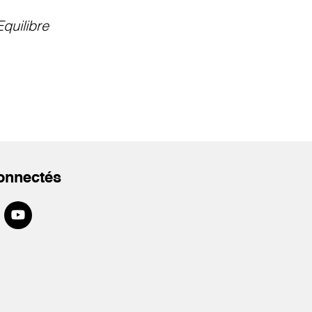
Equilibre
onnectés