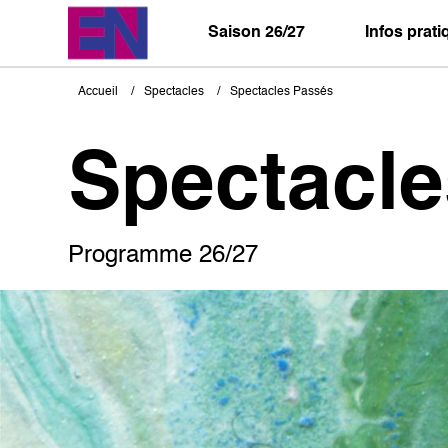
Aller
au
Saison 26/27
Infos prat
contenu
principal
Accueil
Spectacles
Spectacles Passés
Fil
d'Ariane
Spectacl
Programme 26/27