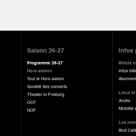
Pied
de
Saison 26-27
Infos
page
Programme 26-27
Billets
Hors-saison
Infos bill
Tout le Hors-saison
Abonnem
Société des concerts
Lieux et
Theater in Freiburg
Accès
OCF
Mobilité 
NOF
Les res
Brut Café