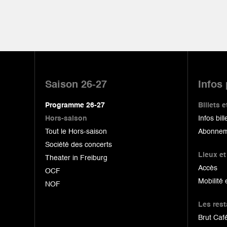
Pied
de
Saison 26-27
Infos
page
Programme 26-27
Billets
Hors-saison
Infos bill
Tout le Hors-saison
Abonnem
Société des concerts
Lieux et
Theater in Freiburg
Accès
OCF
Mobilité 
NOF
Les res
Brut Café