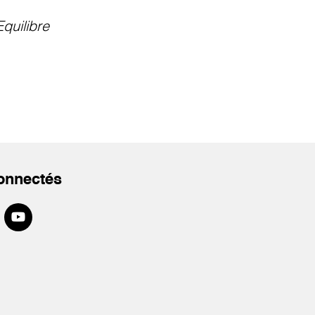
Equilibre
onnectés