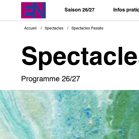
Aller
au
Saison 26/27
Infos prat
contenu
principal
Accueil
Spectacles
Spectacles Passés
Fil
d'Ariane
Spectacl
Programme 26/27