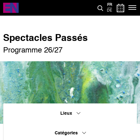
Aller
FR
au
DE
contenu
principal
Spectacles Passés
Programme 26/27
Lieux
Catégories