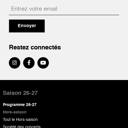
Envoyer
Restez connectés
Pied
de
Saison 26-27
page
Programme 26-27
Hors-saison
Tout le Hors-saison
Société des concerts