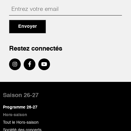
Envoyer
Restez connectés
Pied
de
Saison 26-27
page
Programme 26-27
Hors-saison
Tout le Hors-saison
Société des concerts