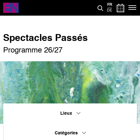
Aller
FR
au
DE
contenu
principal
Spectacles Passés
Programme 26/27
Lieux
Catégories