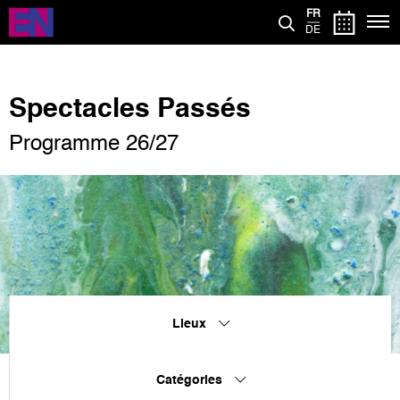
Aller
FR
au
DE
contenu
principal
Spectacles Passés
Programme 26/27
Lieux
Catégories