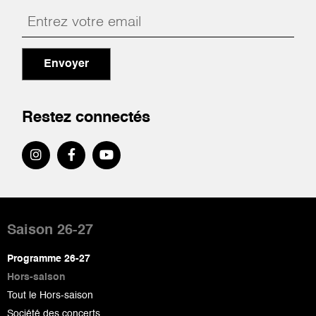
Envoyer
Restez connectés
Pied
de
Saison 26-27
page
Programme 26-27
Hors-saison
Tout le Hors-saison
Société des concerts