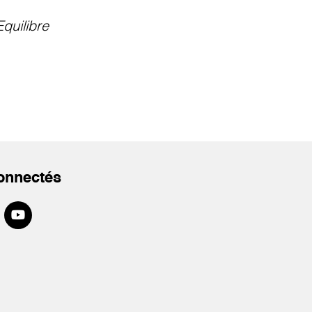
Equilibre
onnectés