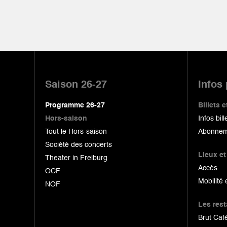
Pied
de
Saison 26-27
Infos
page
Programme 26-27
Billets
Hors-saison
Infos bill
Tout le Hors-saison
Abonnem
Société des concerts
Lieux et
Theater in Freiburg
Accès
OCF
Mobilité 
NOF
Les res
Brut Café