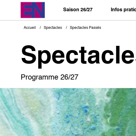
Aller
au
Saison 26/27
Infos prat
contenu
principal
Accueil
Spectacles
Spectacles Passés
Fil
d'Ariane
Spectacl
Programme 26/27