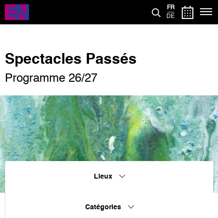
Aller
FR
au
DE
contenu
principal
Spectacles Passés
Programme 26/27
Lieux
Catégories