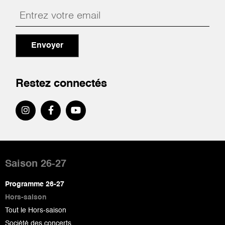
Envoyer
Restez connectés
Pied
de
Saison 26-27
page
Programme 26-27
Hors-saison
Tout le Hors-saison
Société des concerts