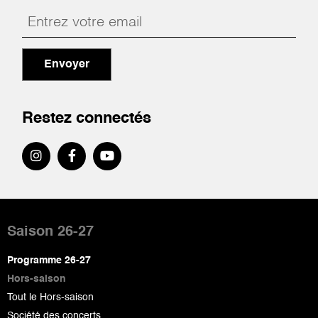
Envoyer
Restez connectés
Pied
de
Saison 26-27
page
Programme 26-27
Hors-saison
Tout le Hors-saison
Société des concerts