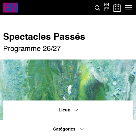
Aller
FR
au
DE
contenu
principal
Spectacles Passés
Programme 26/27
Lieux
Catégories