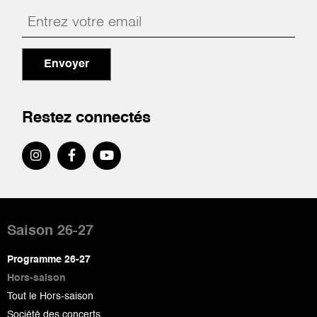
Envoyer
Restez connectés
Pied
de
Saison 26-27
page
Programme 26-27
Hors-saison
Tout le Hors-saison
Société des concerts