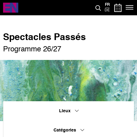
Aller
FR
au
DE
contenu
principal
Spectacles Passés
Programme 26/27
Lieux
Catégories