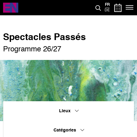
Aller
FR
au
DE
contenu
principal
Spectacles Passés
Programme 26/27
Lieux
Catégories