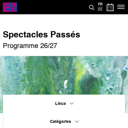
Aller
FR
au
DE
contenu
principal
Spectacles Passés
Programme 26/27
Lieux
Catégories