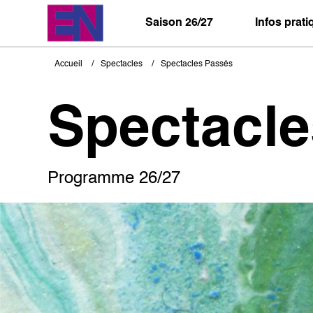
Aller
au
Saison 26/27
Infos prat
contenu
principal
Accueil
Spectacles
Spectacles Passés
Fil
d'Ariane
Spectacl
Programme 26/27