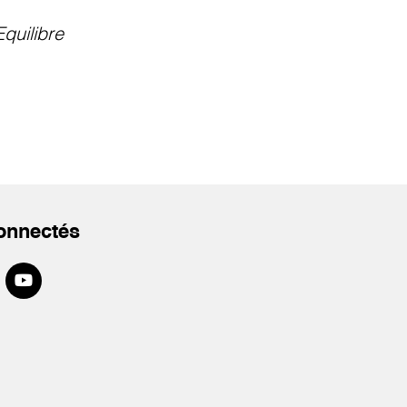
Equilibre
onnectés