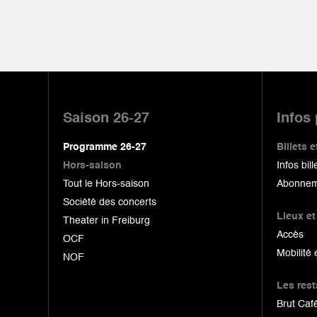
Pied
de
Saison 26-27
Infos
page
Programme 26-27
Billets
Hors-saison
Infos bill
Tout le Hors-saison
Abonnem
Société des concerts
Lieux et
Theater in Freiburg
Accès
OCF
Mobilité 
NOF
Les res
Brut Café