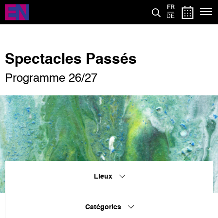
Aller
FR
au
DE
contenu
principal
Spectacles Passés
Programme 26/27
Lieux
Catégories