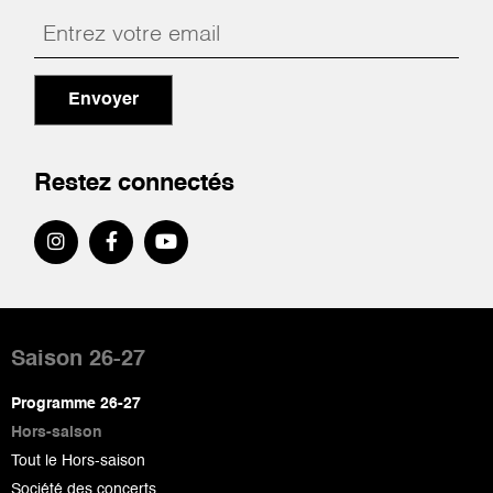
Envoyer
Restez connectés
Pied
de
Saison 26-27
page
Programme 26-27
Hors-saison
Tout le Hors-saison
Société des concerts