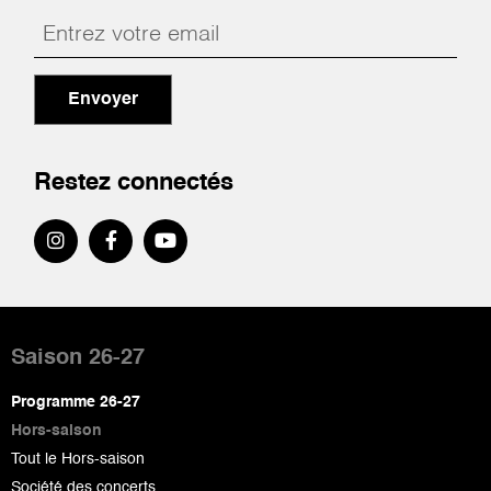
Envoyer
Restez connectés
Pied
de
Saison 26-27
page
Programme 26-27
Hors-saison
Tout le Hors-saison
Société des concerts