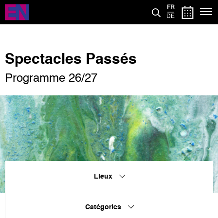
Aller
FR
au
DE
contenu
principal
Spectacles Passés
Programme 26/27
Lieux
Catégories