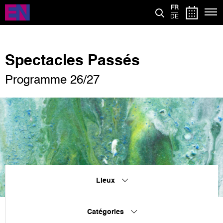
Aller
FR
au
DE
contenu
principal
Spectacles Passés
Programme 26/27
Lieux
Catégories