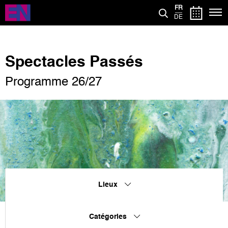
Aller
FR
au
DE
contenu
principal
Spectacles Passés
Programme 26/27
Lieux
Catégories