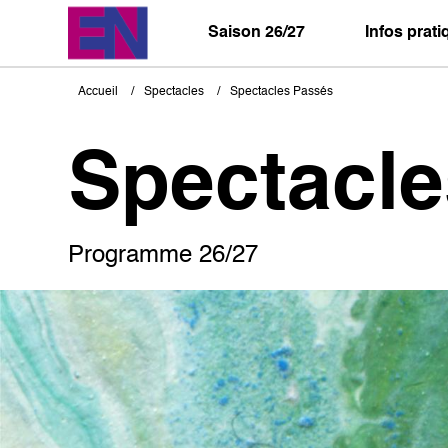
Aller
au
Saison 26/27
Infos prat
contenu
principal
Accueil
Spectacles
Spectacles Passés
Fil
d'Ariane
Spectacl
Programme 26/27