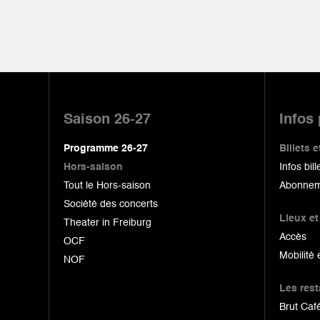
Pied
de
Saison 26-27
Infos
page
Programme 26-27
Billets
Hors-saison
Infos bill
Tout le Hors-saison
Abonnem
Société des concerts
Lieux et
Theater in Freiburg
Accès
OCF
Mobilité 
NOF
Les res
Brut Café