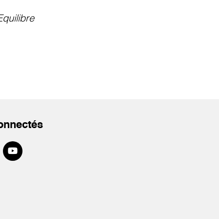
Equilibre
onnectés