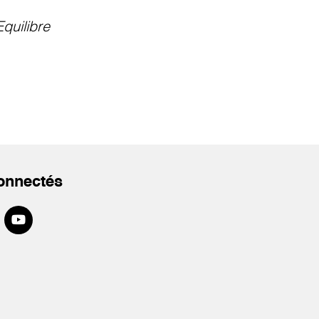
Equilibre
onnectés