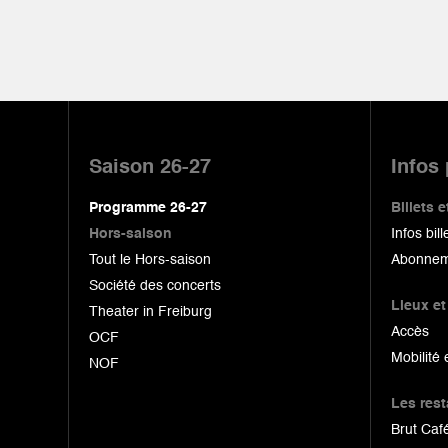
Pied
de
Saison 26-27
Infos
page
Programme 26-27
Billets
Hors-saison
Infos bill
Tout le Hors-saison
Abonnem
Société des concerts
Lieux et
Theater in Freiburg
Accès
OCF
Mobilité 
NOF
Les res
Brut Café