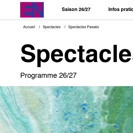
Aller
au
Saison 26/27
Infos prat
contenu
principal
Accueil
Spectacles
Spectacles Passés
Fil
d'Ariane
Spectacl
Programme 26/27