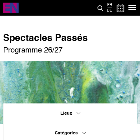
Aller
FR
au
DE
contenu
principal
Spectacles Passés
Programme 26/27
Lieux
Catégories