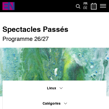
Aller
FR
au
DE
contenu
principal
Spectacles Passés
Programme 26/27
Lieux
Catégories