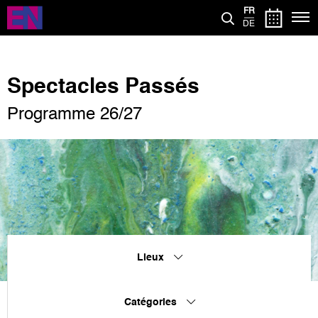
Aller
FR
au
DE
contenu
principal
Spectacles Passés
Programme 26/27
Lieux
Catégories